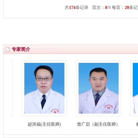
共
174
条记录 页次：
8
/9 每页：
20
条
专家简介
赵洪福(主任医师)
曾广启（副主任医师）
杨万福