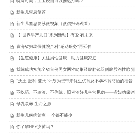
特殊时期，宝宝疫苗可以推迟打吗？
新生儿窒息复苏
新生儿窒息复苏微视频（微信扫码观看）
【“世界早产儿日”系列活动】有爱 有未来
青海省妇幼保健院产科“感动服务”再延伸
【生殖健康】关注男性健康，助力健康家庭
我院成功实施全省首例男女两性畸形经腹腔镜双侧腹股沟性腺切
“沃土·肥种·蓝天”计划为您带来优生优育及不孕不育防治的福音
不吃药、不输液、不住院，照例治好儿科常见病——省妇幼保健
母乳喂养 生命之源
新生儿疾病筛查 一个都不能少
你了解HPV疫苗吗？