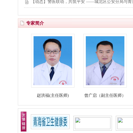
【动态】警医联动，共筑平安 ——城北区公安分局与青
专家简介
)
赵洪福(主任医师)
曾广启（副主任医师）
杨