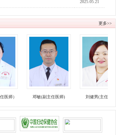
2025.05.21
更多>>
）
邓敏(副主任医师)
刘健男(主任医师)
马金莲