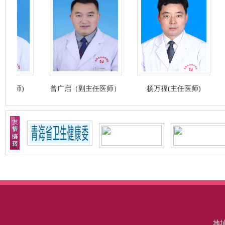
曾广启（副主任医师）
杨万福(主任医师)
张珊瑚
地址