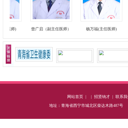
)
曾广启（副主任医师）
杨万福(主任医师)
张珊
网站首页
|
|
招贤纳才
|
联系我
地址：青海省西宁市城北区柴达木路487号 电话：