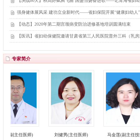
【决战80天】秋高好赋腾飞曲 国盛当扬奋进歌——记青海省妇
强身健体展风采 建功立业新时代——省妇保院开展“健康妇幼人
【动态】2020年第二期宫颈病变防治进修基地培训圆满结束
【医讯】省妇幼保健院邀请甘肃省第三人民医院普外三科（乳房
专家简介
任医师)
刘健男(主任医师)
马金莲(副主任技师)