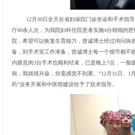
12月
30
日全天在省妇保院门诊坐诊和手术指导
疗
40
余人次，为我院妇科住院患者实施
4
台精细的腔
院，希望可以恢复生育能力，曾诚博士经过询问病
备，到手术室工作准备，曾诚博士每一个细节都不
内膜息肉
3
台手术也顺利结束，已是晚上
7
点，一脸
病，我就很兴奋，丝毫感觉不到累。”
12
月
31
日、
1
药”业务开展和中医馆建设给予了技术指导。