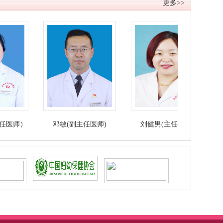
更多>>
邓敏(副主任医师)
刘健男(主任医师)
马金莲(