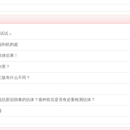
样试试→
福利机构篇
法律后果！
伤害？
三版有什么不同？
抵抗新冠病毒的抗体？接种前后是否有必要检测抗体？
篇