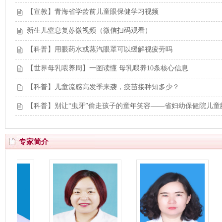
【宣教】青海省学龄前儿童眼保健学习视频
新生儿窒息复苏微视频（微信扫码观看）
【科普】用眼药水或蒸汽眼罩可以缓解视疲劳吗
【世界母乳喂养周】一图读懂 母乳喂养10条核心信息
【科普】儿童流感高发季来袭，疫苗接种知多少？
【科普】别让“虫牙”偷走孩子的童年笑容——省妇幼保健院儿童
专家简介